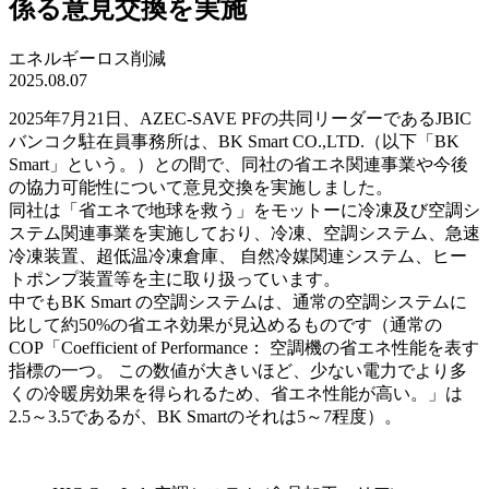
係る意見交換を実施
エネルギーロス削減
2025.08.07
2025年7月21日、AZEC-SAVE PFの共同リーダーであるJBIC
バンコク駐在員事務所は、BK Smart CO.,LTD.（以下「BK
Smart」という。）との間で、同社の省エネ関連事業や今後
の協力可能性について意見交換を実施しました。
同社は「省エネで地球を救う」をモットーに冷凍及び空調シ
ステム関連事業を実施しており、冷凍、空調システム、急速
冷凍装置、超低温冷凍倉庫、 自然冷媒関連システム、ヒー
トポンプ装置等を主に取り扱っています。
中でもBK Smart の空調システムは、通常の空調システムに
比して約50%の省エネ効果が見込めるものです（通常の
COP「Coefficient of Performance： 空調機の省エネ性能を表す
指標の一つ。 この数値が大きいほど、少ない電力でより多
くの冷暖房効果を得られるため、省エネ性能が高い。」は
2.5～3.5であるが、BK Smartのそれは5～7程度）。