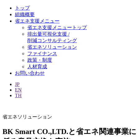
トップ
組織概要
省エネ支援メニュー
省エネ支援メニュートップ
排出量可視化支援 /
削減コンサルティング
省エネソリューション
ファイナンス
政策・制度
人材育成
お問い合わせ
JP
EN
TH
省エネソリューション
BK Smart CO.,LTD.と省エネ関連事業に