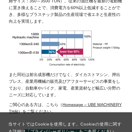
締サイズ：350～3500 TON）。従来の油圧機を最新の電動機
に置き換えることで、消費電力を60%以上低減することがで
き、多様なプラスチック製品の生産現場で省エネと生産性の
向上を実現します。
また同社は射出成形機だけでなく、ダイカストマシン、押出
プレス、産業用機械の販売及びアフターサービスの事業をし
ており、自動車やバイク、家電、産業資材など幅広い分野の
ニーズに対応しています。
ご関心のある方は、こちら（
Homepage – UBE MACHINERY
THAI
）をご覧ください。
当サイトではCookieを使用します。Cookieの使用に関す
る詳細は「
プライバシーポリシー
」をご参照ください。