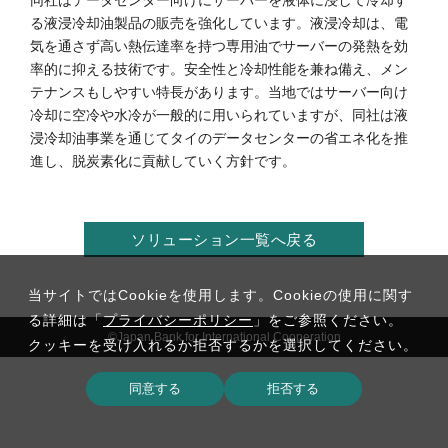
同社はデータセンター向けにサーバーを液体に浸して冷却す
る液浸冷却油製品の販売を強化しています。液浸冷却は、電
気を通さず高い熱伝達率を持つ専用油でサーバーの発熱を効
率的に抑える技術です。安全性と冷却性能を兼ね備え、メン
テナンスもしやすい特長があります。当地ではサーバー向け
冷却に空冷や水冷が一般的に用いられていますが、同社は液
浸冷却油事業を通じてタイのデータセンターの省エネ化を推
進し、脱炭素化に貢献していく方針です。
ソリューション一覧へ戻る
当サイトではCookieを使用します。Cookieの使用に関す
る詳細は「
プライバシーポリシー
」をご参照ください。
©Japan Bank for International Cooperation
クッキーを受け入れるか拒否するかを選択してください。
同意する
拒否する