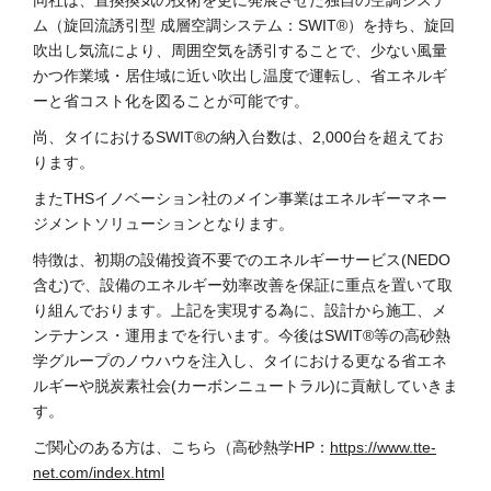
同社は、置換換気の技術を更に発展させた独自の空調システ
ム（旋回流誘引型 成層空調システム：SWIT®）を持ち、旋回
吹出し気流により、周囲空気を誘引することで、少ない風量
かつ作業域・居住域に近い吹出し温度で運転し、省エネルギ
ーと省コスト化を図ることが可能です。
尚、タイにおけるSWIT®の納入台数は、2,000台を超えてお
ります。
またTHSイノベーション社のメイン事業はエネルギーマネー
ジメントソリューションとなります。
特徴は、初期の設備投資不要でのエネルギーサービス(NEDO
含む)で、設備のエネルギー効率改善を保証に重点を置いて取
り組んでおります。上記を実現する為に、設計から施工、メ
ンテナンス・運用までを行います。今後はSWIT®等の高砂熱
学グループのノウハウを注入し、タイにおける更なる省エネ
ルギーや脱炭素社会(カーボンニュートラル)に貢献していきま
す。
ご関心のある方は、こちら（高砂熱学HP：
https://www.tte-
net.com/index.html