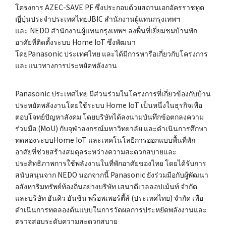
โครงการ AZEC-SAVE PF ซึ่งประกอบด้วยสถานเอกอัครราชทูต
ญี่ปุ่นประจำประเทศไทยJBIC สำนักงานผู้แทนกรุงเทพฯ
และ NEDO สำนักงานผู้แทนกรุงเทพฯ ลงพื้นที่เยี่ยมชมบ้านพัก
อาศัยที่ติดตั้งระบบ Home IoT ซึ่งพัฒนา
โดยPanasonic ประเทศไทย และได้มีการหารือเกี่ยวกับโครงการ
และแนวทางการประหยัดพลังงาน
Panasonic ประเทศไทย มีส่วนร่วมในโครงการที่เกี่ยวข้องกับบ้าน
ประหยัดพลังงานโดยใช้ระบบ Home IoT เป็นหนึ่งในธุรกิจเพื่อ
ตอบโจทย์ปัญหาสังคม โดยบริษัทได้ลงนามบันทึกข้อตกลงความ
ร่วมมือ (MoU) กับจุฬาลงกรณ์มหาวิทยาลัย และดำเนินการศึกษา
ทดลองระบบHome IoT และเทคโนโลยีการออกแบบพื้นที่พัก
อาศัยที่ช่วยสร้างสมดุลระหว่างความสะดวกสบายและ
ประสิทธิภาพการใช้พลังงานในที่พักอาศัยของไทย โดยได้รับการ
สนับสนุนจาก NEDO นอกจากนี้ Panasonic ยังร่วมมือกับผู้พัฒนา
อสังหาริมทรัพย์ท้องถิ่นอย่างบริษัท เสนาดีเวลลอปเม้นท์ จำกัด
และบริษัท ฮันคิว ฮันชิน พร็อพเพอร์ตี้ส์ (ประเทศไทย) จำกัด เพื่อ
ดำเนินการทดลองต้นแบบในการวัดผลการประหยัดพลังงานและ
ตรวจสอบระดับความสะดวกสบาย