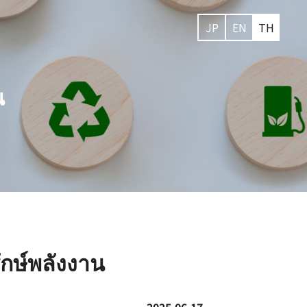
JP
EN
TH
น
ักษ์พลังงาน